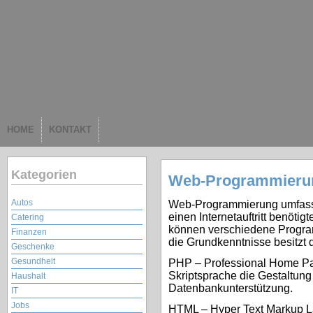
HOME
KONTAKT
Kategorien
Web-Programmieru
Autos
Web-Programmierung umfasst 
einen Internetauftritt benöt
Catering
können verschiedene Progr
Finanzen
die Grundkenntnisse besitzt 
Geschenke
Gesundheit
PHP – Professional Home Page
Skriptsprache die Gestaltun
Haushalt
Datenbankunterstützung.
IT
Jobs
HTML – Hyper Text Markup La