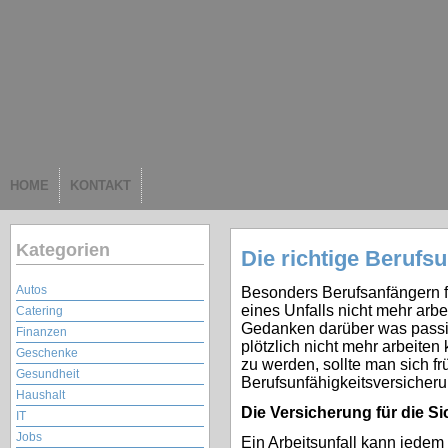
HOME
KONTAKT
Kategorien
Die richtige Berufs
Autos
Besonders Berufsanfängern fä
eines Unfalls nicht mehr ar
Catering
Gedanken darüber was passier
Finanzen
plötzlich nicht mehr arbeiten 
Geschenke
zu werden, sollte man sich fr
Gesundheit
Berufsunfähigkeitsversicheru
Haushalt
Die Versicherung für die Si
IT
Jobs
Ein Arbeitsunfall kann jedem